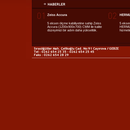
Zeiss Accura
HERML
5 eksen ölçme kabiliyetine sahip Zeiss
5 eksen
Accura (1200x900x700) CMM ile kalite
HERMLE
düzeyimizi bir adım daha yükselttik.
hizmeti